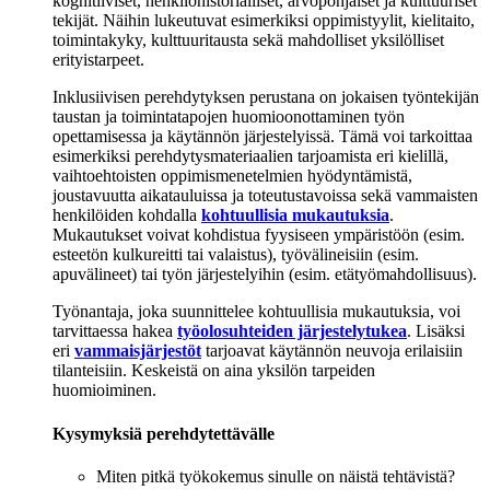
kognitiiviset, henkilöhistorialliset, arvopohjaiset ja kulttuuriset
tekijät. Näihin lukeutuvat esimerkiksi oppimistyylit, kielitaito,
toimintakyky, kulttuuritausta sekä mahdolliset yksilölliset
erityistarpeet.
Inklusiivisen perehdytyksen perustana on jokaisen työntekijän
taustan ja toimintatapojen huomioonottaminen työn
opettamisessa ja käytännön järjestelyissä. Tämä voi tarkoittaa
esimerkiksi perehdytysmateriaalien tarjoamista eri kielillä,
vaihtoehtoisten oppimismenetelmien hyödyntämistä,
joustavuutta aikatauluissa ja toteutustavoissa sekä vammaisten
henkilöiden kohdalla
kohtuullisia mukautuksia
.
Mukautukset voivat kohdistua fyysiseen ympäristöön (e
sim.
esteetön kulkureitti tai valaistus), työvälineisiin (esim.
apuvälineet) tai työn järjestelyihin (esim. etätyömahdollisuus).
Työnantaja, joka suunnittelee kohtuullisia mukautuksia, voi
tarvittaessa hakea
työolosuhteiden järjestelytukea
.
Lisäksi
eri
vammaisjärjestöt
tarjoavat käytännön neuvoja erilaisiin
tilanteisiin. Keskeistä on aina yksilön tarpeiden
huomioiminen.
Kysymyksiä perehdytettävälle
Miten pitkä työkokemus sinulle on näistä tehtävistä?