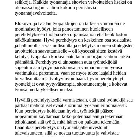
seikkoja. Kaikkia työnantajia sitovien velvoitteiden lisäksi on
olemassa organisaation kokoon perustuvia
työnantajavelvoitteita.
Elokuva- ja tv-alan työpaikkojen on tärkeää ymmärtää ne
moninaiset hyödyt, joita panostaminen huolelliseen
perehdytykseen tuottaa sekä organisaation että henkilöstön
näkökulmasta. Hyvä perehdytys on keskeinen osa sosiaalista
ja hallinnollista vastuullisuutta ja edellytys monien strategisten
tavoitteiden saavuttamiselle – oli kyseessä sitten kestävä
kehitys, työpaikan korkea laatu tai muu organisaation tärkeä
päämäärä. Perehdytys ei ainoastaan auta työntekijöitä
sopeutumaan työympäristöönsä ja ymmärtämään työnsä
vaatimuksia paremmin, vaan se myös tukee laajalti heidän
turvallisuuttaan ja työhyvinvointiaan: hyvin perehdytetyt
työntekijät ovat tyytyväisempiä, sitoutuneempia ja kokevat
työnsä merkityksellisemmäksi.
Hyvällä perehdytyksellä varmistetaan, että uusi työntekijä saa
parhaat mahdolliset eväät suoriutua työstään erinomaisesti.
Kun perehdytys hoidetaan hyvin, työntekijä pääsee
nopeammin käyttämään koko potentiaaliaan ja tekemään
tehokkaasti sitä työtä, mitä hänet on palkattu tekemään.
Laadukas perehdytys on työnantajalle investointi
tulevaisuuteen, sillä se nostaa tuottavuutta ja vahvistaa