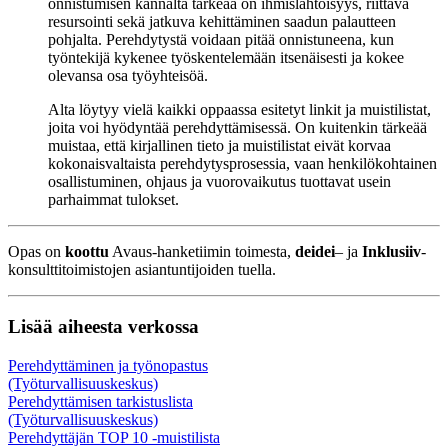
onnistumisen kannalta tärkeää on ihmislähtöisyys, riittävä
resursointi sekä jatkuva kehittäminen saadun palautteen
pohjalta. Perehdytystä voidaan pitää onnistuneena, kun
työntekijä kykenee työskentelemään itsenäisesti ja kokee
olevansa osa työyhteisöä.
Alta löytyy vielä kaikki oppaassa esitetyt linkit ja muistilistat,
joita voi hyödyntää perehdyttämisessä. On kuitenkin tärkeää
muistaa, että kirjallinen tieto ja muistilistat eivät korvaa
kokonaisvaltaista perehdytysprosessia, vaan henkilökohtainen
osallistuminen, ohjaus ja vuorovaikutus tuottavat usein
parhaimmat tulokset.
Opas on
koottu
Avaus-hanketiimin toimesta,
deidei
– ja
Inklusiiv
-
konsulttitoimistojen asiantuntijoiden tuella.
Lisää aiheesta verkossa
Perehdyttäminen ja työnopastus
(Työturvallisuuskeskus)
Perehdyttämisen tarkistuslista
(Työturvallisuuskeskus)
Perehdyttäjän TOP 10 -muistilista