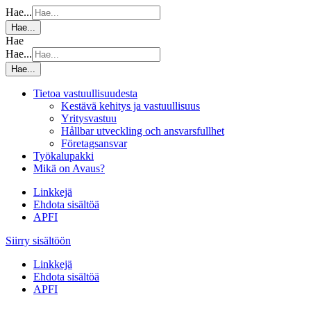
Hae...
Hae...
Hae
Hae...
Hae...
Tietoa vastuullisuudesta
Kestävä kehitys ja vastuullisuus
Yritysvastuu
Hållbar utveckling och ansvarsfullhet
Företagsansvar
Työkalupakki
Mikä on Avaus?
Linkkejä
Ehdota sisältöä
APFI
Siirry sisältöön
Linkkejä
Ehdota sisältöä
APFI