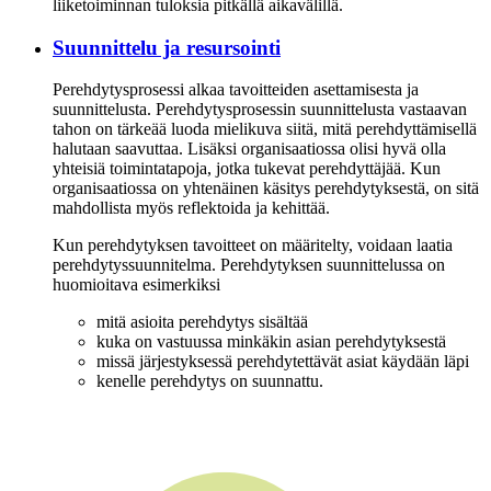
liiketoiminnan tuloksia pitkällä aikavälillä.
Suunnittelu ja resursointi
Perehdytysprosessi alkaa tavoitteiden asettamisesta ja
suunnittelusta. Perehdytysprosessin suunnittelusta vastaavan
tahon on tärkeää luoda mielikuva siitä, mitä perehdyttämisellä
halutaan saavuttaa. Lisäksi organisaatiossa olisi hyvä olla
yhteisiä toimintatapoja, jotka tukevat perehdyttäjää. Kun
organisaatiossa on yhtenäinen käsitys perehdytyksestä, on sitä
mahdollista myös reflektoida ja kehittää.
Kun perehdytyksen tavoitteet on määritelty, voidaan laatia
perehdytyssuunnitelma. Perehdytyksen suunnittelussa on
huomioitava esimerkiksi
mitä asioita perehdytys sisältää
kuka on vastuussa minkäkin asian perehdytyksestä
missä järjestyksessä perehdytettävät asiat käydään läpi
kenelle perehdytys on suunnattu.