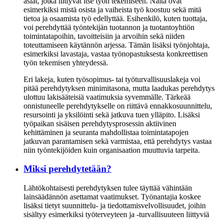
asiat, jotka liittyvät itse työn tekemiseen. Näitä ovat
esimerkiksi mistä osista ja vaiheista työ koostuu sekä mitä
tietoa ja osaamista työ edellyttää. Esihenkilö, kuten tuottaja,
voi perehdyttää työntekijän tuotannon ja tuotantoyhtiön
toimintatapoihin, tavoitteisiin ja arvoihin sekä niiden
toteuttamiseen käytännön arjessa. Tämän lisäksi työnjohtaja,
esimerkiksi lavastaja, vastaa työnopastuksesta konkreettisen
työn tekemisen yhteydessä.
Eri lakeja, kuten työsopimus- tai työturvallisuuslakeja voi
pitää perehdytyksen minimitasona, mutta laadukas perehdytys
ulottuu lakisääteisiä vaatimuksia syvemmälle. Tärkeää
onnistuneelle perehdytykselle on riittävä ennakkosuunnittelu,
resursointi ja yksilöinti sekä jatkuva tuen ylläpito. Lisäksi
työpaikan sisäisen perehdytysprosessin aktiivinen
kehittäminen ja seuranta mahdollistaa toimintatapojen
jatkuvan parantamisen sekä varmistaa, että perehdytys vastaa
niin työntekijöiden kuin organisaation muuttuvia tarpeita.
Miksi perehdytetään?
Lähtökohtaisesti perehdytyksen tulee täyttää vähintään
lainsäädännön asettamat vaatimukset. Työnantajia koskee
lisäksi tietyt suunnittelu- ja tiedottamisvelvollisuudet, joihin
sisältyy esimerkiksi työterveyteen ja -turvallisuuteen liittyviä