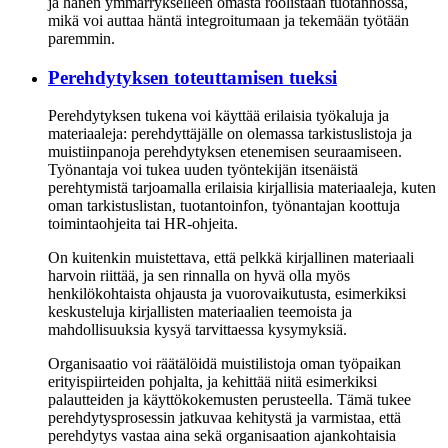
ja hänen ymmärrykselleen omasta roolistaan tuotannossa,
mikä voi auttaa häntä integroitumaan ja tekemään työtään
paremmin.
Perehdytyksen toteuttamisen tueksi
Perehdytyksen tukena voi käyttää erilaisia työkaluja ja
materiaaleja: perehdyttäjälle on olemassa tarkistuslistoja ja
muistiinpanoja perehdytyksen etenemisen seuraamiseen.
Työnantaja voi tukea uuden työntekijän itsenäistä
perehtymistä tarjoamalla erilaisia kirjallisia materiaaleja, kuten
oman tarkistuslistan, tuotantoinfon, työnantajan koottuja
toimintaohjeita tai HR-ohjeita.
On kuitenkin muistettava, että pelkkä kirjallinen materiaali
harvoin riittää, ja sen rinnalla on hyvä olla myös
henkilökohtaista ohjausta ja vuorovaikutusta, esimerkiksi
keskusteluja kirjallisten materiaalien teemoista ja
mahdollisuuksia kysyä tarvittaessa kysymyksiä.
Organisaatio voi räätälöidä muistilistoja oman työpaikan
erityispiirteiden pohjalta, ja kehittää niitä esimerkiksi
palautteiden ja käyttökokemusten perusteella. Tämä tukee
perehdytysprosessin jatkuvaa kehitystä ja varmistaa, että
perehdytys vastaa aina sekä organisaation ajankohtaisia