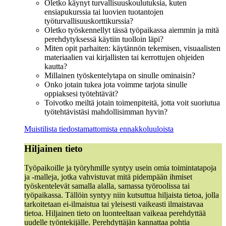
Oletko käynyt turvallisuuskoulutuksia, kuten
ensiapukurssia tai luovien tuotantojen
työturvallisuuskorttikurssia?
Oletko työskennellyt tässä työpaikassa aiemmin ja mitä
perehdytyksessä käytiin tuolloin läpi?
Miten opit parhaiten: käytännön tekemisen, visuaalisten
materiaalien vai kirjallisten tai kerrottujen ohjeiden
kautta?
Millainen työskentelytapa on sinulle ominaisin?
Onko jotain tukea jota voimme tarjota sinulle
oppiaksesi työtehtävät?
Toivotko meiltä jotain toimenpiteitä, jotta voit suoriutua
työtehtävistäsi mahdollisimman hyvin?
Muistilista tiedostamattomista ennakkoluuloista
Hiljainen tieto
Työpaikoille ja työryhmille syntyy usein omia toimintatapoja
ja -malleja, jotka vahvistuvat mitä pidempään ihmiset
työskentelevät samalla alalla, samassa työroolissa tai
työpaikassa. Tällöin syntyy niin kutsuttua hiljaista tietoa, jolla
tarkoitetaan ei-ilmaistua tai yleisesti vaikeasti ilmaistavaa
tietoa. Hiljainen tieto on luonteeltaan vaikeaa perehdyttää
uudelle työntekijälle. Perehdyttäjän kannattaa pohtia