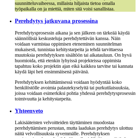
suunnitteluvaiheessa, millaista hiljaista tietoa omalla
työpaikalla on ja miettiä, miten sitä voisi sanallistaa.
Perehdytys jatkuvana prosessina
Perehdytysprosessin aikana ja sen jälkeen on tärkeää käydä
säännöllisiä keskusteluja perehdytettävän kanssa. Näin
voidaan varmistaa oppimisen eteneminen suunnitelman
mukaisesti, tunnistaa kehitystarpeita ja tehdä tarvittaessa
muutoksia perehdytyksen sisältöön tai aikatauluun. On hyvä
huomioida, että etenkin lyhyissä projekteissa oppimista
tapahtuu koko projektin ajan eikä kaikkea tarvitse tai kannata
käydä läpi heti ensimmäisenä päivänä.
Perehdytyksen kehittämisessä voidaan hyödyntää koko
henkilöstölle avoimia palautekyselyitä tai purkutilaisuuksia,
joissa voidaan esimerkiksi pohtia yhdessä perehdytysprosessin
toimivuutta ja kehitystarpeita.
Yhteenveto
Lakisääteisten velvoitteiden täyttäminen muodostaa
perehdyttämisen perustan, mutta laadukas perehdytys ulottuu
näitä velvollisuuksia syvemmälle. Perehdytyksen