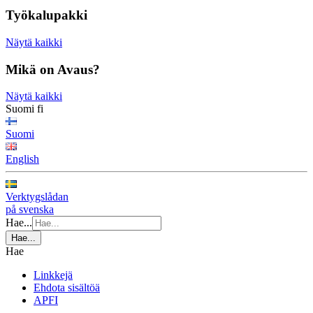
Työkalupakki
Näytä kaikki
Mikä on Avaus?
Näytä kaikki
Suomi
fi
Suomi
English
Verktygslådan
på svenska
Hae...
Hae...
Hae
Linkkejä
Ehdota sisältöä
APFI