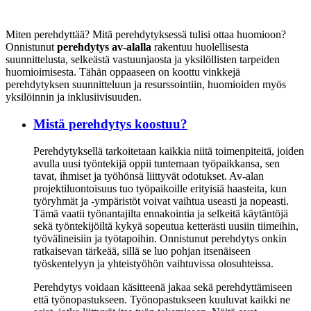
Miten perehdyttää? Mitä perehdytyksessä tulisi ottaa huomioon?
Onnistunut
perehdytys av-alalla
rakentuu huolellisesta
suunnittelusta, selkeästä vastuunjaosta ja yksilöllisten tarpeiden
huomioimisesta. Tähän oppaaseen on koottu vinkkejä
perehdytyksen suunnitteluun ja resurssointiin, huomioiden myös
yksilöinnin ja inklusiivisuuden.
Mistä perehdytys koostuu?
Perehdytyksellä tarkoitetaan kaikkia niitä toimenpiteitä, joiden
avulla uusi työntekijä oppii tuntemaan työpaikkansa, sen
tavat, ihmiset ja työhönsä liittyvät odotukset. Av-alan
projektiluontoisuus tuo työpaikoille erityisiä haasteita, kun
työryhmät ja -ympäristöt voivat vaihtua useasti ja nopeasti.
Tämä vaatii työnantajilta ennakointia ja selkeitä käytäntöjä
sekä työntekijöiltä kykyä sopeutua ketterästi uusiin tiimeihin,
työvälineisiin ja työtapoihin. Onnistunut perehdytys onkin
ratkaisevan tärkeää, sillä se luo pohjan itsenäiseen
työskentelyyn ja yhteistyöhön vaihtuvissa olosuhteissa.
Perehdytys voidaan käsitteenä jakaa sekä perehdyttämiseen
että työnopastukseen. Työnopastukseen kuuluvat kaikki ne