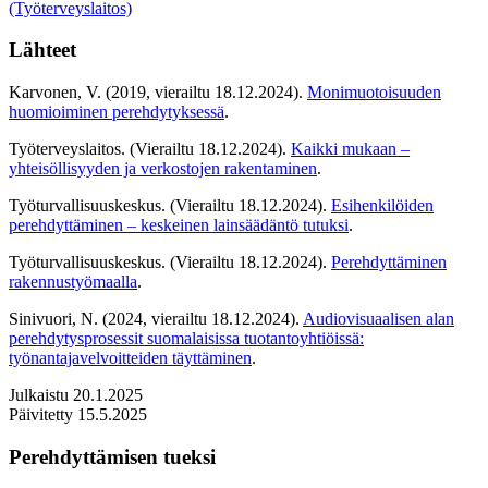
(Työterveyslaitos)
Lähteet
Karvonen, V. (2019, vierailtu 18.12.2024).
Monimuotoisuuden
huomioiminen perehdytyksessä
.
Työterveyslaitos. (Vierailtu 18.12.2024).
Kaikki mukaan –
yhteisöllisyyden ja verkostojen rakentaminen
.
Työturvallisuuskeskus. (Vierailtu 18.12.2024).
Esihenkilöiden
perehdyttäminen – keskeinen lainsäädäntö tutuksi
.
Työturvallisuuskeskus. (Vierailtu 18.12.2024).
Perehdyttäminen
rakennustyömaalla
.
Sinivuori, N. (2024, vierailtu 18.12.2024).
Audiovisuaalisen alan
perehdytysprosessit suomalaisissa tuotantoyhtiöissä:
työnantajavelvoitteiden täyttäminen
.
Julkaistu 20.1.2025
Päivitetty 15.5.2025
Perehdyttämisen tueksi