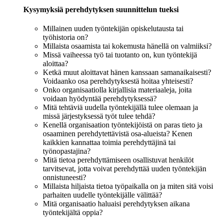
Kysymyksiä perehdytyksen suunnittelun tueksi
Millainen uuden työntekijän opiskelutausta tai
työhistoria on?
Millaista osaamista tai kokemusta hänellä on valmiiksi?
Missä vaiheessa työ tai tuotanto on, kun työntekijä
aloittaa?
Ketkä muut aloittavat hänen kanssaan samanaikaisesti?
Voidaanko osa perehdytyksestä hoitaa yhteisesti?
Onko organisaatiolla kirjallisia materiaaleja, joita
voidaan hyödyntää perehdytyksessä?
Mitä tehtäviä uudella työntekijällä tulee olemaan ja
missä järjestyksessä työt tulee tehdä?
Kenellä organisaation työntekijöistä on paras tieto ja
osaaminen perehdytettävistä osa-alueista? Kenen
kaikkien kannattaa toimia perehdyttäjinä tai
työnopastajina?
Mitä tietoa perehdyttämiseen osallistuvat henkilöt
tarvitsevat, jotta voivat perehdyttää uuden työntekijän
onnistuneesti?
Millaista hiljaista tietoa työpaikalla on ja miten sitä voisi
parhaiten uudelle työntekijälle välittää?
Mitä organisaatio haluaisi perehdytyksen aikana
työntekijältä oppia?