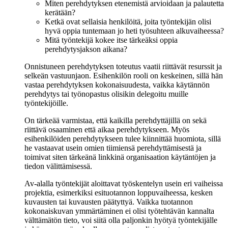
Miten perehdytyksen etenemistä arvioidaan ja palautetta
kerätään?
Ketkä ovat sellaisia henkilöitä, joita työntekijän olisi
hyvä oppia tuntemaan jo heti työsuhteen alkuvaiheessa?
Mitä työntekijä kokee itse tärkeäksi oppia
perehdytysjakson aikana?
Onnistuneen perehdytyksen toteutus vaatii riittävät resurssit ja
selkeän vastuunjaon. Esihenkilön rooli on keskeinen, sillä hän
vastaa perehdytyksen kokonaisuudesta, vaikka käytännön
perehdytys tai työnopastus olisikin delegoitu muille
työntekijöille.
On tärkeää varmistaa, että kaikilla perehdyttäjillä on sekä
riittävä osaaminen että aikaa perehdytykseen. Myös
esihenkilöiden perehdytykseen tulee kiinnittää huomiota, sillä
he vastaavat usein omien tiimiensä perehdyttämisestä ja
toimivat siten tärkeänä linkkinä organisaation käytäntöjen ja
tiedon välittämisessä.
Av-alalla työntekijät aloittavat työskentelyn usein eri vaiheissa
projektia, esimerkiksi esituotannon loppuvaiheessa, kesken
kuvausten tai kuvausten päätyttyä. Vaikka tuotannon
kokonaiskuvan ymmärtäminen ei olisi työtehtävän kannalta
välttämätön tieto, voi siitä olla paljonkin hyötyä työntekijälle