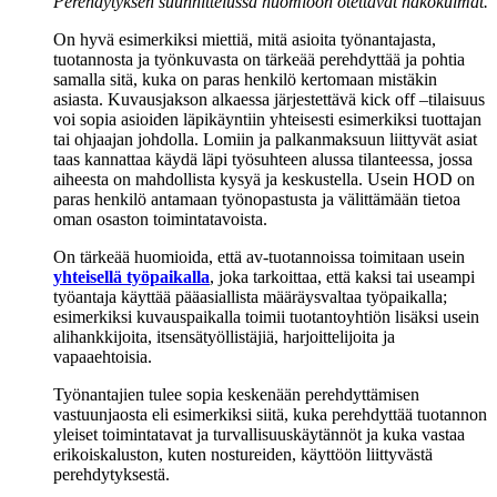
Perehdytyksen suunnittelussa huomioon otettavat näkökulmat.
On hyvä esimerkiksi miettiä, mitä asioita työnantajasta,
tuotannosta ja työnkuvasta on tärkeää perehdyttää ja pohtia
samalla sitä, kuka on paras henkilö kertomaan mistäkin
asiasta. Kuvausjakson alkaessa järjestettävä kick off –tilaisuus
voi sopia asioiden läpikäyntiin yhteisesti esimerkiksi tuottajan
tai ohjaajan johdolla. Lomiin ja palkanmaksuun liittyvät asiat
taas kannattaa käydä läpi työsuhteen alussa tilanteessa, jossa
aiheesta on mahdollista kysyä ja keskustella. Usein HOD on
paras henkilö antamaan työnopastusta ja välittämään tietoa
oman osaston toimintatavoista.
On tärkeää huomioida, että av-tuotannoissa toimitaan usein
yhteisellä työpaikalla
, joka tarkoittaa, että kaksi tai useampi
työantaja käyttää pääasiallista määräysvaltaa työpaikalla;
esimerkiksi kuvauspaikalla toimii tuotantoyhtiön lisäksi usein
alihankkijoita, itsensätyöllistäjiä, harjoittelijoita ja
vapaaehtoisia.
Työnantajien tulee sopia keskenään perehdyttämisen
vastuunjaosta eli esimerkiksi siitä, kuka perehdyttää tuotannon
yleiset toimintatavat ja turvallisuuskäytännöt ja kuka vastaa
erikoiskaluston, kuten nostureiden, käyttöön liittyvästä
perehdytyksestä.