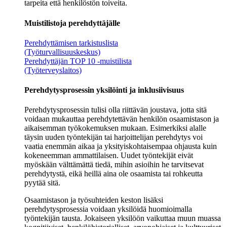
tarpeita että henkilöstön toiveita.
Muistilistoja perehdyttäjälle
Perehdyttämisen tarkistuslista
(Työturvallisuuskeskus)
Perehdyttäjän TOP 10 -muistilista
(Työterveyslaitos)
Perehdytysprosessin yksilöinti ja inklusiivisuus
Perehdytysprosessin tulisi olla riittävän joustava, jotta sitä
voidaan mukauttaa perehdytettävän henkilön osaamistason ja
aikaisemman työkokemuksen mukaan. Esimerkiksi alalle
täysin uuden työntekijän tai harjoittelijan perehdytys voi
vaatia enemmän aikaa ja yksityiskohtaisempaa ohjausta kuin
kokeneemman ammattilaisen. Uudet työntekijät eivät
myöskään välttämättä tiedä, mihin asioihin he tarvitsevat
perehdytystä, eikä heillä aina ole osaamista tai rohkeutta
pyytää sitä.
Osaamistason ja työsuhteiden keston lisäksi
perehdytysprosessia voidaan yksilöidä huomioimalla
työntekijän tausta. Jokaiseen yksilöön vaikuttaa muun muassa