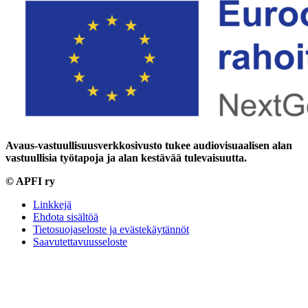
Avaus-vastuullisuusverkkosivusto tukee audiovisuaalisen alan
vastuullisia työtapoja
ja alan kestävää tulevaisuutta.
© APFI ry
Linkkejä
Ehdota sisältöä
Tietosuojaseloste ja evästekäytännöt
Saavutettavuusseloste