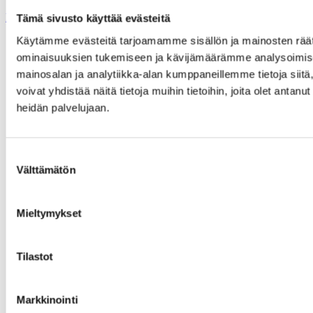
På svenska
Tämä sivusto käyttää evästeitä
Käytämme evästeitä tarjoamamme sisällön ja mainosten räät
ominaisuuksien tukemiseen ja kävijämäärämme analysoimise
mainosalan ja analytiikka-alan kumppaneillemme tietoja si
voivat yhdistää näitä tietoja muihin tietoihin, joita olet antanut 
heidän palvelujaan.
Suostumuksen
Välttämätön
valinta
Vastuullisuus av-alalla
Työkalupakki
Mieltymykset
Mikä on Avaus?
Tilastot
Markkinointi