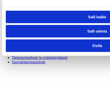
Salli kaikki
Avaus-vastuullisuusverkkosivusto tukee audiovisuaalisen alan
Salli valinta
vastuullisia työtapoja
ja alan kestävää tulevaisuutta.
© APFI ry
Kiellä
Linkkejä
Ehdota sisältöä
Tietosuojaseloste ja evästekäytännöt
Saavutettavuusseloste