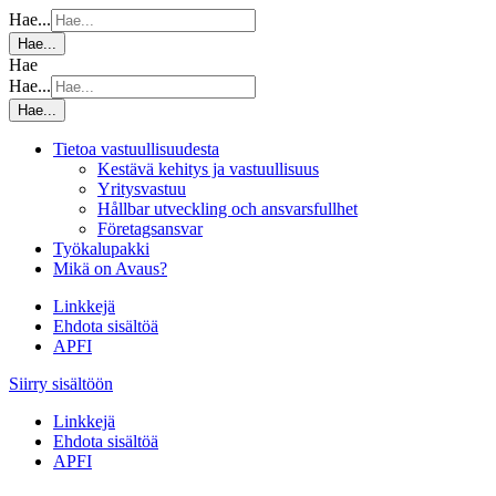
Hae...
Hae...
Hae
Hae...
Hae...
Tietoa vastuullisuudesta
Kestävä kehitys ja vastuullisuus
Yritysvastuu
Hållbar utveckling och ansvarsfullhet
Företagsansvar
Työkalupakki
Mikä on Avaus?
Linkkejä
Ehdota sisältöä
APFI
Siirry sisältöön
Linkkejä
Ehdota sisältöä
APFI