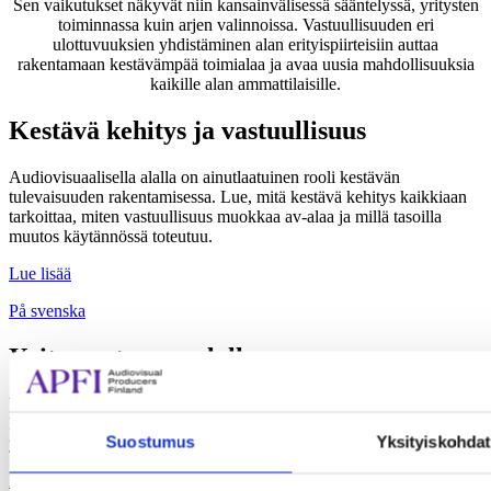
Sen vaikutukset näkyvät niin kansainvälisessä sääntelyssä, yritysten
toiminnassa kuin arjen valinnoissa. Vastuullisuuden eri
ulottuvuuksien yhdistäminen alan erityispiirteisiin auttaa
rakentamaan kestävämpää toimialaa ja avaa uusia mahdollisuuksia
kaikille alan ammattilaisille.
Kestävä kehitys ja vastuullisuus
Audiovisuaalisella alalla on ainutlaatuinen rooli kestävän
tulevaisuuden rakentamisessa. Lue, mitä kestävä kehitys kaikkiaan
tarkoittaa, miten vastuullisuus muokkaa av-alaa ja millä tasoilla
muutos käytännössä toteutuu.
Lue lisää
På svenska
Yritysvastuu av-alalla
Vastuullinen yritystoiminta on muodostunut kaikilla toimialoilla
keskeiseksi menestystekijäksi. Tutustu, miten vastuullisuus vaikuttaa
Suostumus
Yksityiskohdat
yritysten toimintaan ja millaisia mahdollisuuksia se avaa av-alalla.
Lue lisää