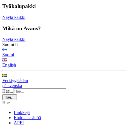
Työkalupakki
Näytä kaikki
Mikä on Avaus?
Näytä kaikki
Suomi
fi
Suomi
English
Verktygslådan
på svenska
Hae...
Hae...
Hae
Linkkejä
Ehdota sisältöä
APFI