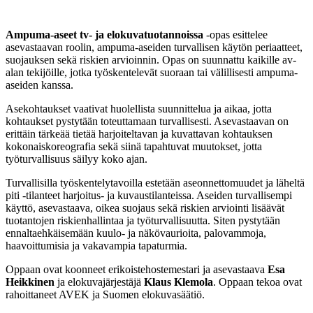
Ampuma-aseet
tv-
ja elokuvatuotannoissa
-o
pas
esittelee
asevastaavan roolin,
ampuma-aseiden turvallisen käytön periaatteet
,
suojauksen
sekä riskien arvioinnin
.
Opas on suunnattu kaikille av-
alan tekijöille, jotka työskentelevät suoraan tai välillisesti ampuma-
aseiden kanssa.
Asekohtaukset vaativat huolellista suunnittelua ja aikaa, jotta
kohtaukset pystytään toteuttamaan turvallisesti. Asevastaavan on
erittäin tärkeää tietää harjoiteltavan ja kuvattavan kohtauksen
kokonaiskoreografia sekä siinä tapahtuvat muutokset, jotta
työturvallisuus säilyy koko ajan.
Turvallisilla työskentelytavoilla estetään aseonnettomuudet ja läheltä
piti -tilanteet harjoitus- ja kuvaustilanteissa. Aseiden turvallisempi
käyttö, asevastaava, oikea suojaus sekä riskien arviointi lisäävät
tuotantojen riskienhallintaa ja työturvallisuutta. Siten pystytään
ennaltaehkäisemään kuulo- ja näkövaurioita, palovammoja,
haavoittumisia ja vakavampia tapaturmia.
Oppaan ovat koonneet erikoistehostemestari ja asevastaava
Esa
Heikkinen
ja elokuvajärjestäjä
Klaus Klemola
. Oppaan tekoa ovat
rahoittaneet AVEK ja Suomen elokuvasäätiö.