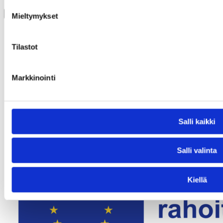
Mieltymykset
Tilastot
Markkinointi
Salli kaikki
Vastuullisuus av-alalla
Työkalupakki
Mikä on Avaus?
Salli valinta
Kiellä