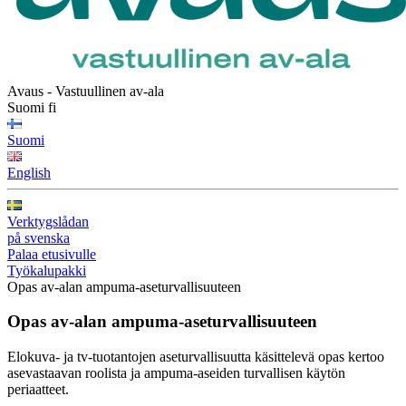
Avaus - Vastuullinen av-ala
Suomi
fi
Suomi
English
Verktygslådan
på svenska
Palaa etusivulle
Työkalupakki
Opas av-alan ampuma-aseturvallisuuteen
Opas av‑alan ampuma‑aseturvallisuuteen
Elokuva- ja tv-tuotantojen
aseturvallisuutta käsittelevä opas
kertoo
asevastaavan roolista
j
a
ampuma-aseiden turvallise
n
käyt
ö
n
periaatteet
.