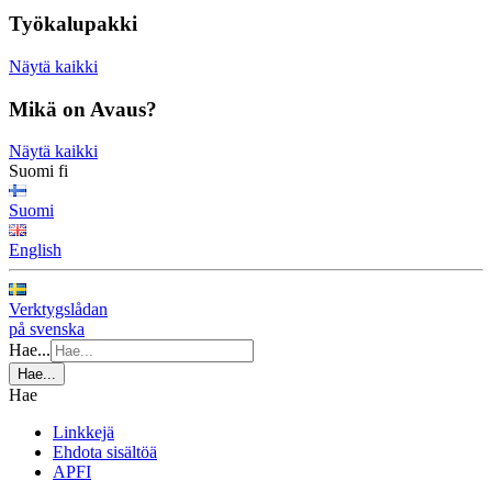
Työkalupakki
Näytä kaikki
Mikä on Avaus?
Näytä kaikki
Suomi
fi
Suomi
English
Verktygslådan
på svenska
Hae...
Hae...
Hae
Linkkejä
Ehdota sisältöä
APFI