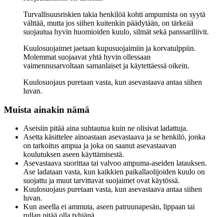
Turvallisuusriskien takia henkilöä kohti ampumista on syytä
välttää, mutta jos siihen kuitenkin päädytään, on tärkeää
suojautua hyvin huomioiden kuulo, silmät sekä panssariliivit.
Kuulosuojaimet jaetaan kupusuojaimiin ja korvatulppiin.
Molemmat suojaavat yhtä hyvin ollessaan
vaimennusarvoltaan samanlaiset ja käytettäessä oikein.
Kuulosuojaus puretaan vasta, kun asevastaava antaa siihen
luvan.
Muista ainakin nämä
Aseisiin pitää aina suhtautua kuin ne olisivat ladattuja.
Asetta käsittelee ainoastaan asevastaava ja se henkilö, jonka
on tarkoitus ampua ja joka on saanut asevastaavan
koulutuksen aseen käyttämisestä.
Asevastaava suorittaa tai valvoo ampuma-aseiden latauksen.
Ase ladataan vasta, kun kaikkien paikallaolijoiden kuulo on
suojattu ja muut tarvittavat suojaimet ovat käytössä.
Kuulosuojaus puretaan vasta, kun asevastaava antaa siihen
luvan.
Kun aseella ei ammuta, aseen patruunapesän, lippaan tai
rullan pitää olla tyhjänä.