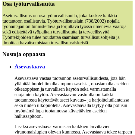
Osa työturvallisuutta
Aseturvallisuus on osa työturvallisuutta, joka koskee kaikkia
tuotantoon osallistuvia. Työturvallisuuslain (738/2002) nojalla
työnantajan on tunnistettava ja torjuttava työssä ilmeneviä vaaroja
sekä edistettävä työpaikan turvallisuutta ja terveellisyyttä.
Työntekijöiden tulee noudattaa saamiaan turvallisuusohjeita ja
ilmoittaa havaitsemistaan turvallisuusriskeistä.
Nostoja oppaasta
Asevastaava
Asevastaava vast
aa
tuotannon aseturvallisuu
desta
, jota hän
ylläpitää
huolehtimalla
ampuma-
aseista
,
opastamalla aseiden
oikeaoppisen ja turvallisen k
äytön
sekä varmistamalla
suoja
inten käytön
. Asevastaava
n vastuulla on
kaik
ki
tuotannossa käytettäv
ä
t
ase
et
kuvaus
– ja
harjoittelutilanteissa
sekä niiden ulkopuolella. Asevastaavalla täytyy olla poliisin
myöntämä lupa tuotannossa käytettävien aseiden
hallussapitoon.
Lisäksi asevastaava varmistaa kaikkien tarvittavien
viranomaislupien olevan kunnossa. Asevastaava tekee tarpeen