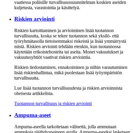
vaatiessa poliisille turvallisuussuunnitelman koskien aseiden
kuljetusta, varastointia ja käsittelyä.
Riskien arviointi
Riskien kartoittaminen ja arvioiminen lisää tuotannon
turvallisuutta, koska se tekee tuotannon sekä yksilö- että
työryhmätasolla tietoisemmaksi riskeistä ja lisää ymmärrystä
niistä. Riskien arviointi tehdään etenkin, kun tuotannossa
käytetään erikoistehosteita tai aseita. Monet vakuutukset ja
vakuutusyhtiöt vaativat riskien arviointia.
Riskien tiedostaminen, ennakoiminen ja niihin varautuminen
lisää riskienhallintaa, mikä puolestaan lisää työympäristön
turvallisuutta.
Lue lisää tuotannon turvallisuudesta ja riskien arvioinnista
oheisesta artikkelista.
Tuotannon turvallisuus ja riskien arviointi
Ampuma-aseet
Ampuma-aseella tarkoitetaan välinettä, jolla ammutaan
ammuksia räjähdyspaineen avulla. Ampuma-aseeksi lasketaan