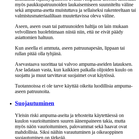
myös paukkupatruunoiden laukaisemiseen suunniteltu väline
sekä ampuma-asetta muistuttava ja sellaiseksi rakenteeltaan tai
valmistusmateriaaliltaan muutettavissa oleva väline.
Aseen, aseen osan tai patruunoiden haltija on lain mukaan
velvollinen huolehtimaan niistä niin, että ne eivät päädy
asiattomien haltuun.
Kun aseella ei ammuta, aseen patruunapesän, lippaan tai
rullan pitää olla tyhjänä.
Asevastaava suorittaa tai valvoo ampuma-aseiden latauksen.
Ase ladataan vasta, kun kaikkien paikalla olijoiden kuulo on
suojattu ja muut tarvittavat suojaimet ovat käytössä.
Tuotannoissa ei ole tarve käyttää oikeita luodillisia ampuma-
aseen patruunoita.
Suojautuminen
Yleisin riski ampuma-aseita ja tehosteita käytettäessä on
kuulon vaurioituminen suuren äänenpaineen takia, mutta
myös näön vaurioituminen, palovammat sekä haavat ovat
mahdollisia. Siksi näihin varautuminen ja oikeaoppinen
suojautuminen on tärkeää.