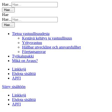
Hae...
Hae...
Hae
Hae...
Hae...
Tietoa vastuullisuudesta
Kestävä kehitys ja vastuullisuus
Yritysvastuu
Hållbar utveckling och ansvarsfullhet
Företagsansvar
Työkalupakki
Mikä on Avaus?
Linkkejä
Ehdota sisältöä
APFI
Siirry sisältöön
Linkkejä
Ehdota sisältöä
APFI