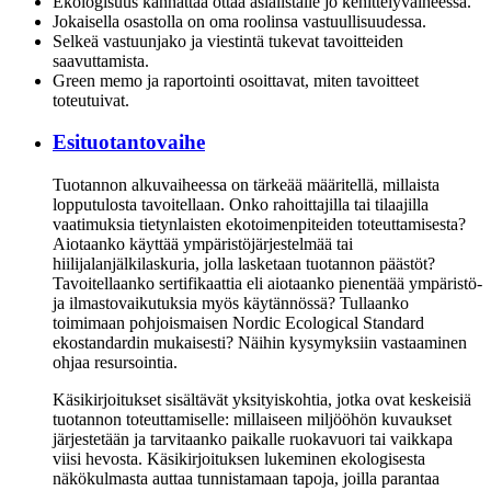
Ekologisuus kannattaa ottaa asialistalle jo kehittelyvaiheessa.
Jokaisella osastolla on oma roolinsa vastuullisuudessa.
Selkeä vastuunjako ja viestintä tukevat tavoitteiden
saavuttamista.
Green memo ja raportointi osoittavat, miten tavoitteet
toteutuivat.
Esituotantovaihe
Tuotannon alkuvaiheessa on tärkeää määritellä, millaista
lopputulosta tavoitellaan. Onko rahoittajilla tai tilaajilla
vaatimuksia tietynlaisten ekotoimenpiteiden toteuttamisesta?
Aiotaanko käyttää ympäristöjärjestelmää tai
hiilijalanjälkilaskuria, jolla lasketaan tuotannon päästöt?
Tavoitellaanko sertifikaattia eli aiotaanko pienentää ympäristö-
ja ilmastovaikutuksia myös käytännössä? Tullaanko
toimimaan pohjoismaisen Nordic Ecological Standard
ekostandardin mukaisesti? Näihin kysymyksiin vastaaminen
ohjaa resursointia.
Käsikirjoitukset sisältävät yksityiskohtia, jotka ovat keskeisiä
tuotannon toteuttamiselle: millaiseen miljööhön kuvaukset
järjestetään ja tarvitaanko paikalle ruokavuori tai vaikkapa
viisi hevosta. Käsikirjoituksen lukeminen ekologisesta
näkökulmasta auttaa tunnistamaan tapoja, joilla parantaa