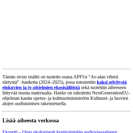
Tämän sivun sisältö on tuotettu osana
APFI:n
“Av-alan vihreä
siirtymä” -hanketta (2024–2025), jossa toteutettiin
kaksi selvitystä
elokuvien ja tv-ohjelmien ekosisällöistä
sekä tuotettiin aiheeseen
liittyvää muuta materiaalia. Hanke on rahoitettu
NextGenerationEU
-
ohjelman kautta
opetus- ja kulttuuriministeriön Kulttuuri- ja luovien
alojen uudistumisen rakennetuella.
Lisää aiheesta verkossa
Ekosetti – Opas ekologisesti kestävämpään audiovisuaaliseen