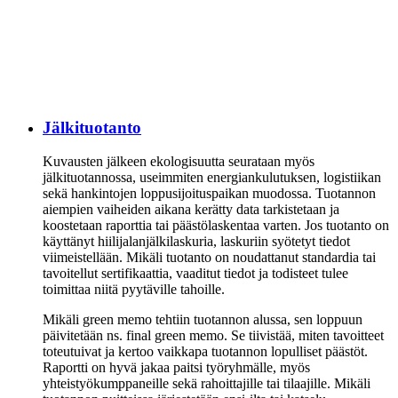
Jälkituotanto
Kuvausten jälkeen ekologisuutta seurataan myös
jälkituotannossa, useimmiten energiankulutuksen, logistiikan
sekä hankintojen loppusijoituspaikan muodossa. Tuotannon
aiempien vaiheiden aikana kerätty data tarkistetaan ja
koostetaan raporttia tai päästölaskentaa varten. Jos tuotanto on
käyttänyt hiilijalanjälkilaskuria, laskuriin syötetyt tiedot
viimeistellään. Mikäli tuotanto on noudattanut standardia tai
tavoitellut sertifikaattia, vaaditut tiedot ja todisteet tulee
toimittaa niitä pyytäville tahoille.
Mikäli green memo tehtiin tuotannon alussa, sen loppuun
päivitetään ns. final green memo. Se tiivistää, miten tavoitteet
toteutuivat ja kertoo vaikkapa tuotannon lopulliset päästöt.
Raportti on hyvä jakaa paitsi työryhmälle, myös
yhteistyökumppaneille sekä rahoittajille tai tilaajille. Mikäli