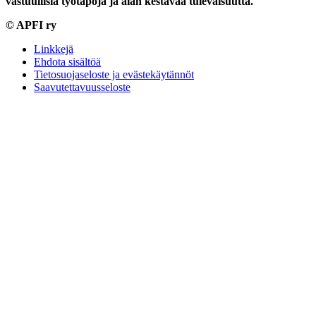
vastuullisia työtapoja
ja alan kestävää tulevaisuutta.
© APFI ry
Linkkejä
Ehdota sisältöä
Tietosuojaseloste ja evästekäytännöt
Saavutettavuusseloste