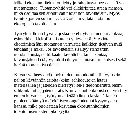
Mikäli ekosuunnitelma on tehty jo rahoitusvaiheessa, sitä voi
nyt tarkentaa. Tuotantoyhtiö voi allekirjoittaa green memon,
mikä osoittaa sen sitoutuvan tuotannon tavoitteisiin. Myös
työntekijöiden sopimuksissa voidaan viitata tuotannon
ekologisiin tavoitteisiin.
Työryhmälle on hyvä järjestää perehdytys ennen kuvauksia,
esimerkiksi kickoff-tilaisuuden yhteydessä. Viestintä
ekotoimista läpi tuotannon varmistaa kaikkien tietävän mitä
tehdään ja miksi. Jos tavoitteisiin sisältyy standardin
noudattamista, sertifikaatin tavoittelua tai laskentaa,
kuvausjaksolla täytyy toimia tietyn laatutason mukaisesti sekä
kerätä monenlaista dataa.
Kuvausvaiheessa ekologisuuden huomiointiin liittyy usein
paljon käytännön asioita (esim. sähköautojen lataus,
materiaalien ja jätteiden kierrätys) sekä tiedonkeruuta (esim.
sähkönkulutus, jätemäärät). Kun vastuuhenkilöistä on viestitty
ennen kuvauksia, työryhmä tietää kiireen keskellä kenen
puoleen kääntyä mahdollisten ongelmien tai kysymysten
kanssa, mikä puolestaan kasvattaa ekosuunnitelmien
toteutumisen todennäköisyyttä.