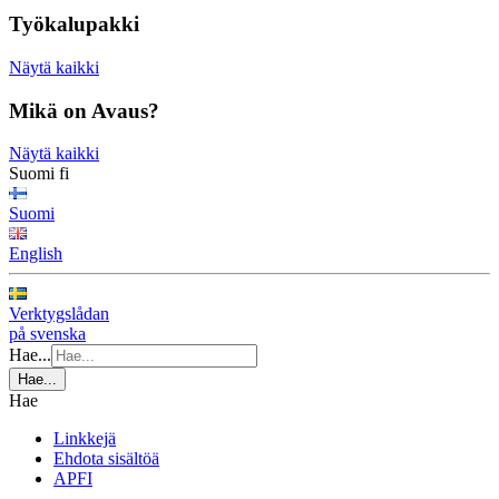
Työkalupakki
Näytä kaikki
Mikä on Avaus?
Näytä kaikki
Suomi
fi
Suomi
English
Verktygslådan
på svenska
Hae...
Hae...
Hae
Linkkejä
Ehdota sisältöä
APFI