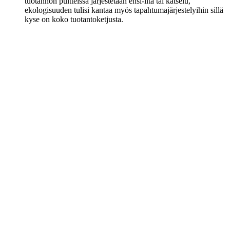
tuotannon puitteissa järjestetään ensi-ilta tai katselu,
ekologisuuden tulisi kantaa myös tapahtumajärjestelyihin sillä
kyse on koko tuotantoketjusta.