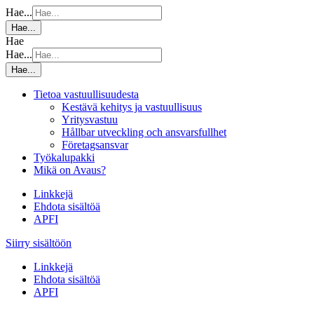
Hae...
Hae...
Hae
Hae...
Hae...
Tietoa vastuullisuudesta
Kestävä kehitys ja vastuullisuus
Yritysvastuu
Hållbar utveckling och ansvarsfullhet
Företagsansvar
Työkalupakki
Mikä on Avaus?
Linkkejä
Ehdota sisältöä
APFI
Siirry sisältöön
Linkkejä
Ehdota sisältöä
APFI