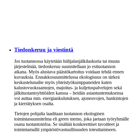
Tiedonkeruu ja viestintä
Jos tuotannossa käytetään hiilijalanjälkilaskuria tai muuta
järjestelmää, tiedonkeruu suunnitellaan jo esituotannon
aikana. Myös alustava päästökartoitus voidaan tehdä ennen
kuvauksia. Ennakkosuunnittelussa ekologisuus on tärkeä
keskustelunaihe myös yhteistyökumppaneiden kuten
kalustovuokraamojen, majoitus- ja kuljetuspalvelujen sekä
jälkituotantoyhtiöiden kanssa – heidän asiantuntemuksensa
voi auttaa mm. energiankulutuksen, ajoneuvojen, hankintojen
ja kierrätyksen osalta.
Tietojen pohjalta laaditaan tuotannon ekologinen
toimintasuunnitelma eli green memo, joka jaetaan työryhmälle
osana tuotantoinfoa. Se sisältää konkreettiset tavoitteet ja
toimintamallit ympäristövastuullisuuden toteuttamiseen.