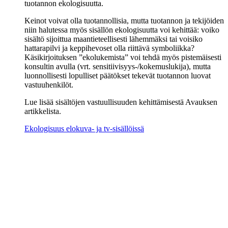
tuotannon ekologisuutta.
Keinot voivat olla tuotannollisia, mutta tuotannon ja tekijöiden
niin halutessa myös sisällön ekologisuutta voi kehittää: voiko
sisältö sijoittua maantieteellisesti lähemmäksi tai voisiko
hattarapilvi ja keppihevoset olla riittävä symboliikka?
Käsikirjoituksen ”ekolukemista” voi tehdä myös pistemäisesti
konsultin avulla (vrt. sensitiivisyys-/kokemuslukija), mutta
luonnollisesti lopulliset päätökset tekevät tuotannon luovat
vastuuhenkilöt.
Lue lisää sisältöjen vastuullisuuden kehittämisestä Avauksen
artikkelista.
Ekologisuus elokuva- ja tv-sisällöissä