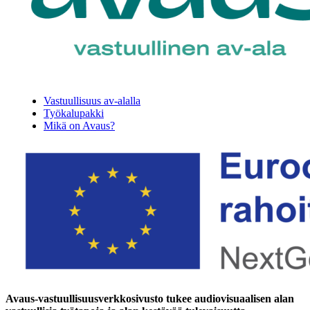
Vastuullisuus av-alalla
Työkalupakki
Mikä on Avaus?
Avaus-vastuullisuusverkkosivusto tukee audiovisuaalisen alan