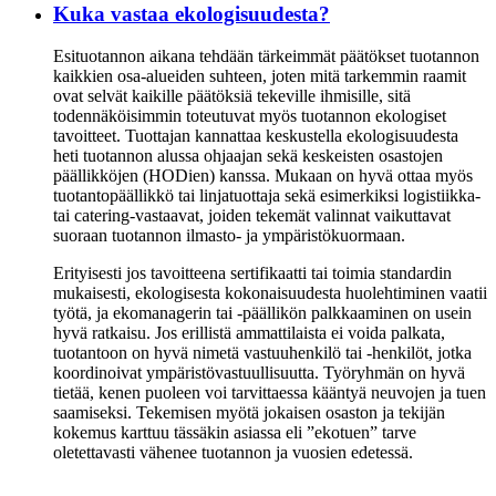
Kuka vastaa ekologisuudesta?
Esituotannon aikana tehdään tärkeimmät päätökset tuotannon
kaikkien osa-alueiden suhteen, joten mitä tarkemmin raamit
ovat selvät kaikille päätöksiä tekeville ihmisille, sitä
todennäköisimmin toteutuvat myös tuotannon ekologiset
tavoitteet. Tuottajan kannattaa keskustella ekologisuudesta
heti tuotannon alussa ohjaajan sekä keskeisten osastojen
päällikköjen (HODien) kanssa. Mukaan on hyvä ottaa myös
tuotantopäällikkö tai linjatuottaja sekä esimerkiksi logistiikka-
tai catering-vastaavat, joiden tekemät valinnat vaikuttavat
suoraan tuotannon ilmasto- ja ympäristökuormaan.
Erityisesti jos tavoitteena sertifikaatti tai toimia standardin
mukaisesti, ekologisesta kokonaisuudesta huolehtiminen vaatii
työtä, ja ekomanagerin tai -päällikön palkkaaminen on usein
hyvä ratkaisu. Jos erillistä ammattilaista ei voida palkata,
tuotantoon on hyvä nimetä vastuuhenkilö tai -henkilöt, jotka
koordinoivat ympäristövastuullisuutta. Työryhmän on hyvä
tietää, kenen puoleen voi tarvittaessa kääntyä neuvojen ja tuen
saamiseksi. Tekemisen myötä jokaisen osaston ja tekijän
kokemus karttuu tässäkin asiassa eli ”ekotuen” tarve
oletettavasti vähenee tuotannon ja vuosien edetessä.