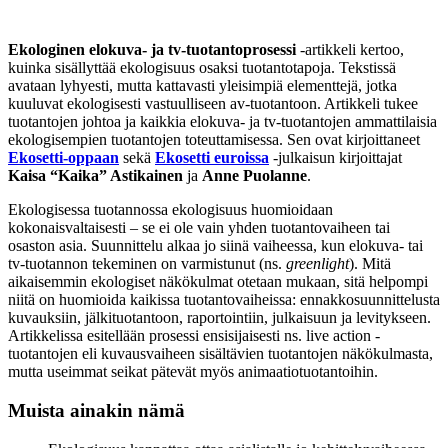
Ekologinen elokuva- ja tv-tuotantoprosessi
-artikkeli kertoo,
kuinka sisällyttää ekologisuus osaksi tuotantotapoja. Tekstissä
avataan
lyhyesti, mutta kattavasti yleisimpiä elementtejä, jotka
kuuluvat ekologisesti vastuulliseen av-tuotantoon.
Artikkeli tukee
tuotantojen johtoa ja kaikkia elokuva- ja tv-tuotantojen ammattilaisia
ekologisempien tuotantojen toteuttamisessa. Sen ovat kirjoittaneet
Ekosetti-oppaan
sekä
Ekosetti euroissa
-julkaisun kirjoittajat
Kaisa “Kaika” Astikainen
ja
Anne Puolanne
.
Ekologisessa tuotannossa ekologisuus huomioidaan
kokonaisvaltaisesti – se ei ole vain yhden tuotantovaiheen tai
osaston asia. Suunnittelu alkaa jo siinä vaiheessa, kun elokuva- tai
tv-tuotannon tekeminen on varmistunut (ns.
greenlight
). Mitä
aikaisemmin ekologiset näkökulmat otetaan mukaan, sitä helpompi
niitä on huomioida kaikissa tuotantovaiheissa: ennakkosuunnittelusta
kuvauksiin, jälkituotantoon, raportointiin, julkaisuun ja levitykseen.
Artikkelissa esitellään prosessi ensisijaisesti ns. live action -
tuotantojen eli kuvausvaiheen sisältävien tuotantojen näkökulmasta,
mutta useimmat seikat pätevät myös animaatiotuotantoihin.
Muista ainakin nämä