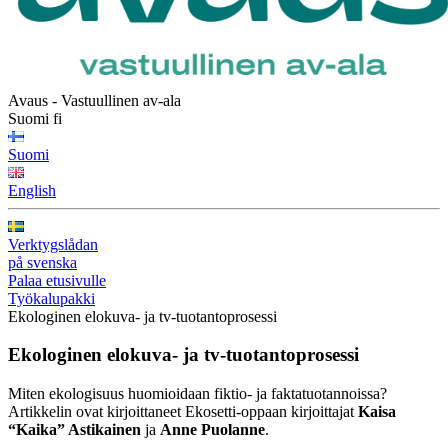
Avaus - Vastuullinen av-ala
Suomi
fi
Suomi
English
Verktygslådan
på svenska
Palaa etusivulle
Työkalupakki
Ekologinen elokuva- ja tv-tuotantoprosessi
Ekologinen elokuva‑ ja tv‑tuotantoprosessi
M
iten ekologisuus huomioidaan
fikti
o-
ja faktatuotannoissa?
Artikkelin ovat
kirjoittanee
t
Ekosetti-oppaan kirjoittajat
Kaisa
“Kaika” Astikainen
ja
Anne Puolanne
.