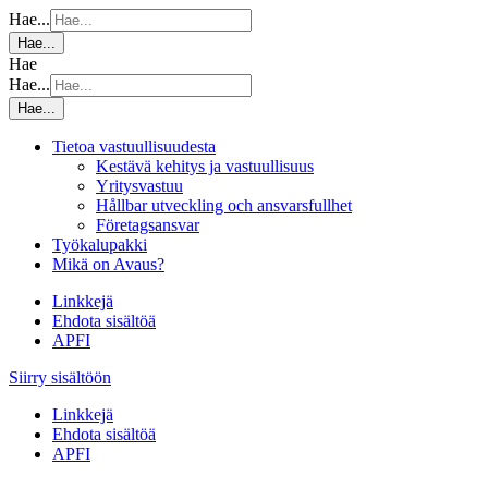
Hae...
Hae...
Hae
Hae...
Hae...
Tietoa vastuullisuudesta
Kestävä kehitys ja vastuullisuus
Yritysvastuu
Hållbar utveckling och ansvarsfullhet
Företagsansvar
Työkalupakki
Mikä on Avaus?
Linkkejä
Ehdota sisältöä
APFI
Siirry sisältöön
Linkkejä
Ehdota sisältöä
APFI