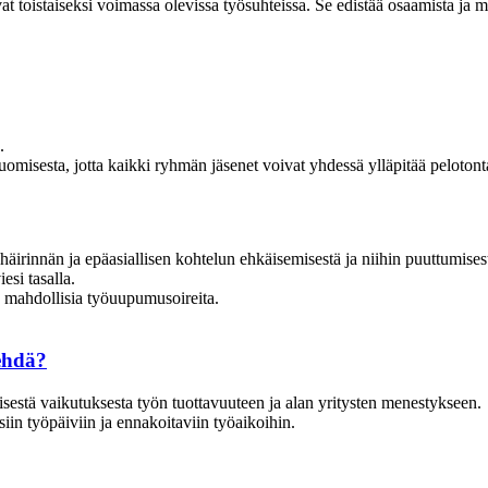
vat toistaiseksi voimassa olevissa työsuhteissa. Se edistää osaamista ja m
.
misesta, jotta kaikki ryhmän jäsenet voivat yhdessä ylläpitää pelotonta
äirinnän ja epäasiallisen kohtelun ehkäisemisestä ja niihin puuttumises
esi tasalla.
 mahdollisia työuupumusoireita.
tehdä?
sestä vaikutuksesta työn tuottavuuteen ja alan yritysten menestykseen.
siin työpäiviin ja ennakoitaviin työaikoihin.