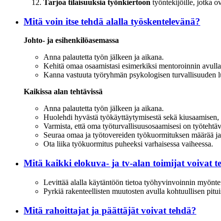
Tarjoa tilaisuuksia työnkiertoon
työntekijöille, jotka o
Mitä voin itse tehdä alalla työskentelevänä?
Johto- ja esihenkilöasemassa
Anna palautetta työn jälkeen ja aikana.
Kehitä omaa osaamistasi esimerkiksi mentoroinnin avulla
Kanna vastuuta työryhmän psykologisen turvallisuuden luo
Kaikissa alan tehtävissä
Anna palautetta työn jälkeen ja aikana.
Huolehdi hyvästä työkäyttäytymisestä sekä kiusaamisen, h
Varmista, että oma työturvallisuusosaamisesi on työtehtävi
Seuraa omaa ja työtovereiden työkuormituksen määrää ja
Ota liika työkuormitus puheeksi varhaisessa vaiheessa.
Mitä kaikki elokuva- ja tv-alan toimijat voivat 
Levittää alalla käytäntöön tietoa työhyvinvoinnin myöntei
Pyrkiä rakenteellisten muutosten avulla kohtuullisen pitui
Mitä rahoittajat ja päättäjät voivat tehdä?