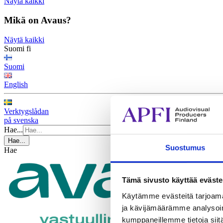
Näytä kaikki
Mikä on Avaus?
Näytä kaikki
Suomi
fi
Suomi
English
Verktygslådan
på svenska
Hae...
Hae...
Suostumus
Hae
Tämä sivusto käyttää eväste
Käytämme evästeitä tarjoama
ja kävijämäärämme analysoim
kumppaneillemme tietoja siitä