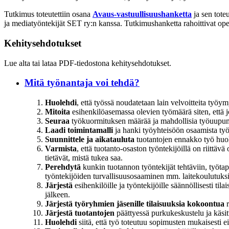
Tutkimus toteutettiin osana
Avaus-vastuullisuushanketta
ja sen tote
ja mediatyöntekijät SET ry:n kanssa. Tutkimushanketta rahoittivat opetu
Kehitysehdotukset
Lue alta tai lataa PDF-tiedostona kehitysehdotukset.
Mitä työnantaja voi tehdä?
Huolehdi
, että työssä noudatetaan lain velvoitteita työ
Mitoita
esihenkilöasemassa olevien työmäärä siten, että j
Seuraa
työkuormituksen määrää ja mahdollisia työuupumus
Laadi toimintamalli
ja hanki työyhteisöön osaamista työ
Suunnittele ja aikatauluta
tuotantojen ennakko­ työ huol
Varmista
, että tuotanto-osaston työntekijöillä on riittäv
tietävät, mistä tukea saa.
Perehdytä
kunkin tuotannon työntekijät tehtäviin, työtapoi
työntekijöiden turvallisuusosaaminen mm. laitekoulutuks
Järjestä
esihenkilöille ja työntekijöille säännöllisesti t
jälkeen.
Järjestä työryhmien jäsenille tilaisuuksia kokoontua
r
Järjestä tuotantojen
päättyessä purkukeskustelu ja käsit
Huolehdi
siitä, että työ toteutuu sopimusten mukaisesti 