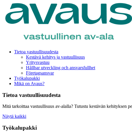
Tietoa vastuullisuudesta
Kestävä kehitys ja vastuullisuus
Yritysvastuu
Hållbar utveckling och ansvarsfullhet
Företagsansvar
Työkalupakki
Mikä on Avaus?
Tietoa vastuullisuudesta
Mitä tarkoittaa vastuullisuus av-alalla? Tutustu kestävän kehityksen pe
Näytä kaikki
Työkalupakki