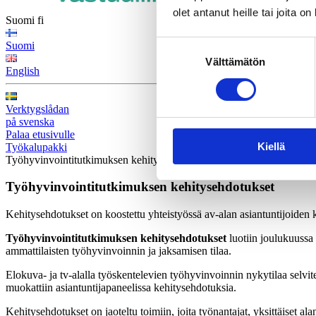
olet antanut heille tai joita o
Suomi
fi
Suostumuksen
Suomi
Välttämätön
valinta
English
Verktygslådan
på svenska
Palaa etusivulle
Kiellä
Työkalupakki
Työhyvinvointitutkimuksen kehitysehdotukset
Työhyvinvointitutkimuksen kehitysehdotukset
Kehitysehdotukset on koostettu yhteistyössä av-alan asiantuntijoiden
Työhyvinvointitutkimuksen kehitysehdotukset
luotiin joulukuussa 
ammattilaisten työhyvinvoinnin ja jaksamisen tilaa.
Elokuva- ja tv-alalla työskentelevien työhyvinvoinnin nykytilaa selvite
muokattiin asiantuntijapaneelissa kehitysehdotuksia.
Kehitysehdotukset on jaoteltu toimiin, joita työnantajat, yksittäiset alan