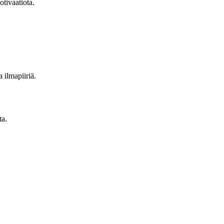
otivaatiota.
 ilmapiiriä.
ta.