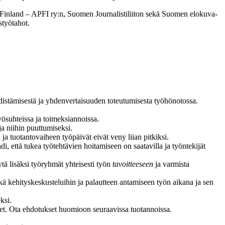
s Finland – APFI ry:n, Suomen Journalistiliiton sekä Suomen elokuva-
styötahot.
 edistämisestä ja yhdenvertaisuuden toteutumisesta työhönotossa.
ösuhteissa ja toimeksiannoissa.
a niihin puuttumiseksi.
 tuotanto­vaiheen työpäivät eivät veny liian pitkiksi.
hdi, että tukea työtehtävien hoitamiseen on saatavilla ja työntekijät
dytä lisäksi työryhmät yhteisesti työn
tavoitteeseen
ja varmista
sekä kehityskeskusteluihin ja palautteen antamiseen työn aikana ja sen
ksi.
set. Ota ehdotukset huomioon seuraavissa tuotannoissa.