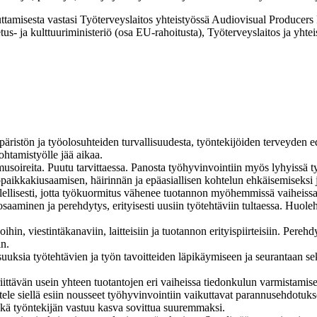
uttamisesta vastasi Työterveyslaitos yhteistyössä Audiovisual Producer
s- ja kulttuuriministeriö (osa EU-rahoitusta), Työterveyslaitos ja yhtei
ympäristön ja työolosuhteiden turvallisuudesta, työntekijöiden terveyden
ohtamistyölle jää aikaa.
oireita. Puutu tarvittaessa. Panosta työhyvinvointiin myös lyhyissä ty
paikkakiusaamisen, häirinnän ja epäasiallisen kohtelun ehkäisemiseksi j
ellisesti, jotta työkuormitus vähenee tuotannon myöhemmissä vaiheissa ja
ä osaaminen ja perehdytys, erityisesti uusiin työtehtäviin tultaessa. Huole
hin, viestintäkanaviin, laitteisiin ja tuotannon erityispiirteisiin. Pereh
in.
ilaisuuksia työtehtävien ja työn tavoitteiden läpikäymiseen ja seurantaan 
iittävän usein yhteen tuotantojen eri vaiheissa tiedonkulun varmistamise
tele siellä esiin nousseet työhyvinvointiin vaikuttavat parannusehdotuk
eikä työntekijän vastuu kasva sovittua suuremmaksi.