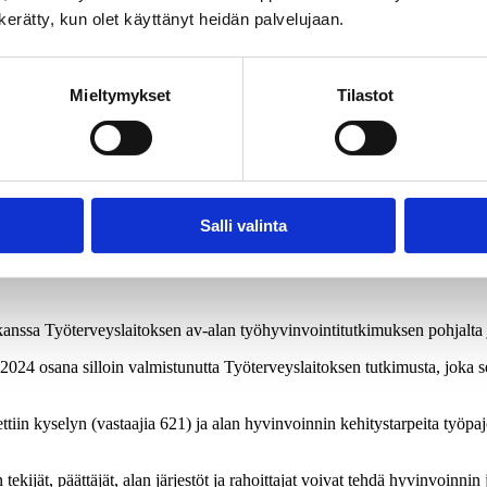
Avaus - Vastuullinen av-ala
n kerätty, kun olet käyttänyt heidän palvelujaan.
Mieltymykset
Tilastot
Salli valinta
 kanssa Työterveyslaitoksen av-alan työhyvinvointitutkimuksen pohjalta
2024 osana silloin valmistunutta Työterveyslaitoksen tutkimusta, joka se
ttiin kyselyn (vastaajia 621) ja alan hyvinvoinnin kehitystarpeita työpajo
 tekijät, päättäjät, alan järjestöt ja rahoittajat voivat tehdä hyvinvoinnin