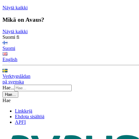
Näytä kaikki
Mikä on Avaus?
Näytä kaikki
Suomi
fi
Suomi
English
Verktygslådan
på svenska
Hae...
Hae...
Hae
Linkkejä
Ehdota sisältöä
APFI