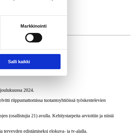
Markkinointi
Salli kaikki
 joulukuussa 2024.
lvitti riippumattomissa tuotantoyhtiöissä työskentelevien
jen (osallistujia 21) avulla.
Kehitystarpeita arvioitiin ja niistä
 ja terveyden edistämiseksi elokuva- ja tv-alalla.