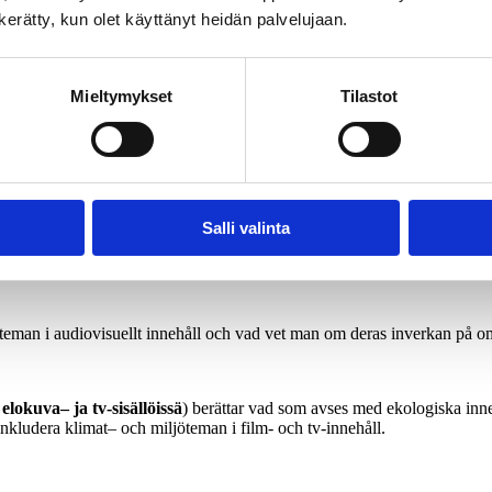
Avaus - Vastuullinen av-ala
n kerätty, kun olet käyttänyt heidän palvelujaan.
Mieltymykset
Tilastot
Salli valinta
teman
i
audiovisuellt
innehåll
och
vad
vet man om
deras
inverkan
på
o
elokuva
– ja
tv-
sisällöissä
)
berättar
vad
som
avses
med
ekologiska
inn
inkludera
klimat
– och
miljöteman
i
film- och tv-
innehåll
.