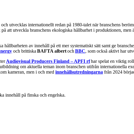
 och utvecklas internationellt redan på 1980-talet när branschens ber
på att utveckla branschens ekologiska hållbarhet i produktionen, men äv
 hållbarheten av innehåll på ett mer systematiskt sätt samt ge bransch
nergy
och brittiska
BAFTA albert
och
BBC
, som också aktivt har ut
nter
Audiovisual Producers Finland – APFI rf
har spelat en viktig ro
h utbildning om aktuella teman inom branschen utifrån internationella ex
bakom kameran, men i och med
innehållsutredningarna
från 2024 börja
a innehåll på finska och engelska.