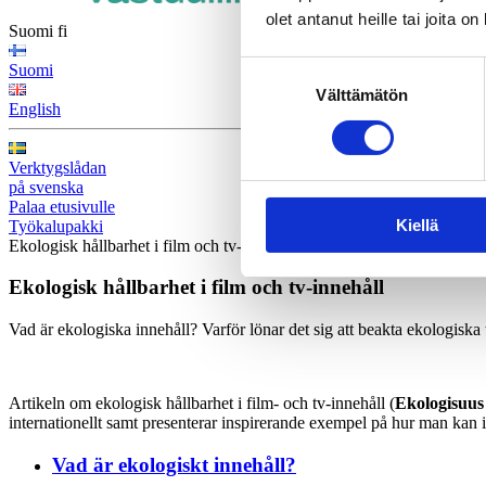
olet antanut heille tai joita o
Suomi
fi
Suostumuksen
Suomi
Välttämätön
valinta
English
Verktygslådan
på svenska
Palaa etusivulle
Kiellä
Työkalupakki
Ekologisk hållbarhet i film och tv-innehåll
Ekologisk hållbarhet i film och tv‑innehåll
Vad
är
ekologiska
innehåll
?
Varför
lönar
det sig
att
beakta
ekologiska
Artikeln
om
ekologisk
hållbarhet
i
film- och tv-
innehåll
(
Ekologi
suus
internationellt
samt
presenterar
inspirerande
exempel
på
hur
man
kan
Vad är ekologiskt innehåll?