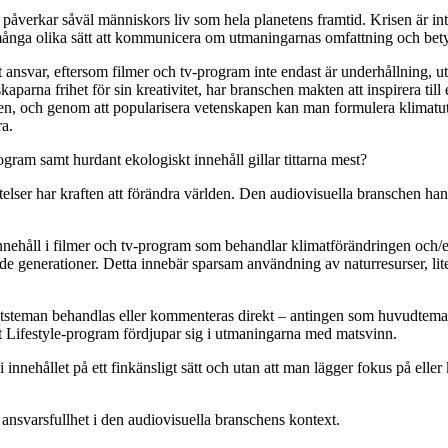
påverkar såväl människors liv som hela planetens framtid. Krisen är inte 
er många olika sätt att kommunicera om utmaningarnas omfattning och b
 ansvar, eftersom filmer och tv-program inte endast är underhållning, ut
skaparna frihet för sin kreativitet, har branschen makten att inspirera t
och genom att popularisera vetenskapen kan man formulera klimatutmanin
öra.
ogram samt hurdant ekologiskt innehåll gillar tittarna mest?
telser
har
kraften
att
förändra
världen
. Den
audiovisuella
branschen
han
 innehåll i filmer och tv-program som behandlar klimatförändringen och/
de generationer. Detta innebär sparsam användning av naturresurser, li
hetsteman behandlas eller kommenteras direkt – antingen som huvudtema e
ett Lifestyle-program fördjupar sig i utmaningarna med matsvinn.
 innehållet på ett finkänsligt sätt och utan att man lägger fokus på ell
nsvarsfullhet i den audiovisuella branschens kontext.