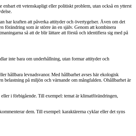
enbart ett vetenskapligt eller politiskt problem, utan också en ytterst
etydelse.
an har kraften att påverka attityder och övertygelser. Även om det
ill en förändring som är större än en själv. Genom att kombinera
garna så att de blir lättare att förstå och identifiera sig med på
dlar
inte
bara om
underhållning
,
utan
formar
attityder
och
eller hållbara levnadsvanor. Med hållbarhet avses här ekologisk
ten belastning på miljön och värnande om mångfalden. Ohållbarhet är
ller i förbigående. Till exempel: temat är klimatförändringen,
er kommenterar dem. Till exempel: karaktärerna cyklar eller det syns