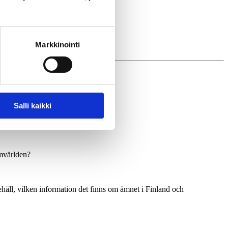
Markkinointi
Salli kaikki
mvärlden
?
ehåll
,
vilken
information det
finns
om
ämnet
i
Finland och