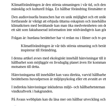
Klimatförändringen är den största utmaningen i vår tid, och den 
mänsklig och kulturell fråga. En hållbar förändring förutsätt
Den audiovisuella branschen har en unik möjlighet och ett unikt
fortfarande är viktigt att erbjuda tittarna eskapism och innehålls
klimatkrisen med berättande kan man öka medvetenheten om den, 
ett sätt som faktabaserad information inte nödvändigtvis kan g
Frågan är: hurdana berättelser har vi redan nu i filmer och tv-pr
Klimatförändringen
är
vår
tids
största
utmaning
och
berät
inspirerar
till
förändring
.
I denna artikel avses med ekologiskt innehåll hänvisningar till
hållbarhet som möjliggör en livsduglig planet även för komman
motsatsen till detta.
Hänvisningarna till innehållet kan vara direkta, varvid hållbar
berättelsens huvudperson är miljöpsykolog eller ett avsnitt av 
I indirekta hänvisningar inkluderas miljö- och hållbarhetsteman i
vindkraftverk i bakgrunden.
På Avaus webbplats kan du läsa mer om hållbar utveckling och a