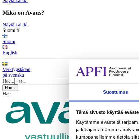
Näytä kaikki
Mikä on Avaus?
Näytä kaikki
Suomi
fi
Suomi
English
Verktygslådan
på svenska
Hae...
Hae...
Suostumus
Hae
Tämä sivusto käyttää eväste
Käytämme evästeitä tarjoama
ja kävijämäärämme analysoim
kumppaneillemme tietoja siitä