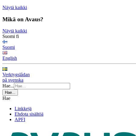
Näytä kaikki
Mikä on Avaus?
Näytä kaikki
Suomi
fi
Suomi
English
Verktygslådan
på svenska
Hae...
Hae...
Hae
Linkkejä
Ehdota sisältöä
APFI