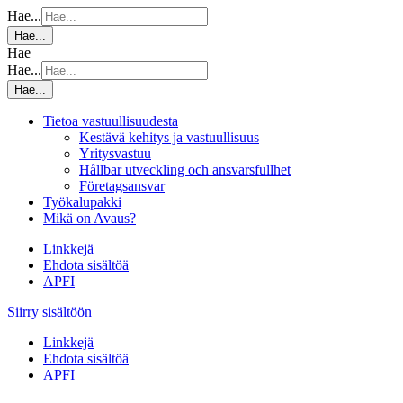
Hae...
Hae...
Hae
Hae...
Hae...
Tietoa vastuullisuudesta
Kestävä kehitys ja vastuullisuus
Yritysvastuu
Hållbar utveckling och ansvarsfullhet
Företagsansvar
Työkalupakki
Mikä on Avaus?
Linkkejä
Ehdota sisältöä
APFI
Siirry sisältöön
Linkkejä
Ehdota sisältöä
APFI