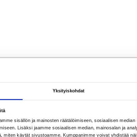
Yksityiskohdat
itä
mme sisällön ja mainosten räätälöimiseen, sosiaalisen median
iseen. Lisäksi jaamme sosiaalisen median, mainosalan ja analy
, miten käytät sivustoamme. Kumppanimme voivat yhdistää näitä t