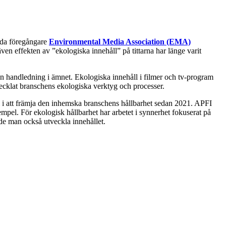
ömda föregångare
Environmental Media Association (EMA)
en effekten av ”ekologiska innehåll” på tittarna har länge varit
en handledning i ämnet. Ekologiska innehåll i filmer och tv-program
vecklat branschens ekologiska verktyg och processer.
ll i att främja den inhemska branschens hållbarhet sedan 2021. APFI
empel. För ekologisk hållbarhet har arbetet i synnerhet fokuserat på
de man också utveckla innehållet.