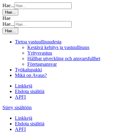
Hae...
Hae...
Hae
Hae...
Hae...
Tietoa vastuullisuudesta
Kestävä kehitys ja vastuullisuus
Yritysvastuu
Hållbar utveckling och ansvarsfullhet
Företagsansvar
Työkalupakki
Mikä on Avaus?
Linkkejä
Ehdota sisältöä
APFI
Siirry sisältöön
Linkkejä
Ehdota sisältöä
APFI