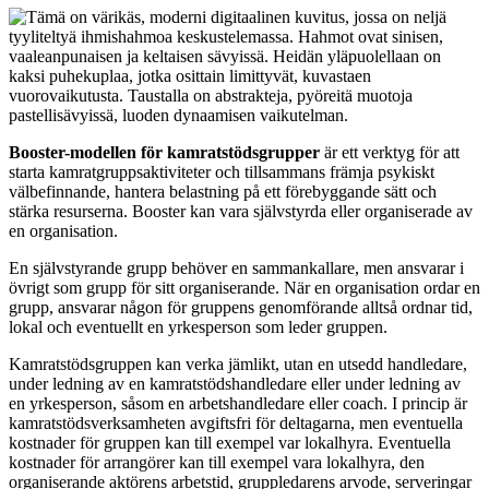
Booster-modellen för kamratstödsgrupper
är ett verktyg för att
starta kamratgruppsaktiviteter och tillsammans främja psykiskt
välbefinnande, hantera belastning på ett förebyggande sätt och
stärka resurserna. Booster kan vara självstyrda eller organiserade av
en organisation.
En självstyrande grupp behöver en sammankallare, men ansvarar i
övrigt som grupp för sitt organiserande. När en organisation ordar en
grupp, ansvarar någon för gruppens genomförande alltså ordnar tid,
lokal och eventuellt en yrkesperson som leder gruppen.
Kamratstödsgruppen kan verka jämlikt, utan en utsedd handledare,
under ledning av en kamratstödshandledare eller under ledning av
en yrkesperson, såsom en arbetshandledare eller coach. I princip är
kamratstödsverksamheten avgiftsfri för deltagarna, men eventuella
kostnader för gruppen kan till exempel var lokalhyra. Eventuella
kostnader för arrangörer kan till exempel vara lokalhyra, den
organiserande aktörens arbetstid, gruppledarens arvode, serveringar