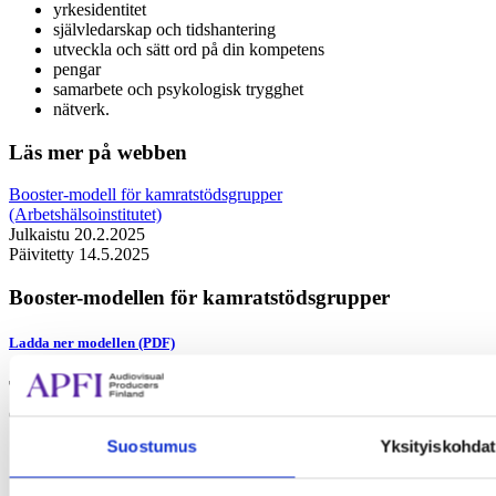
yrkesidentitet
självledarskap och tidshantering
utveckla och sätt ord på din kompetens
pengar
samarbete och psykologisk trygghet
nätverk.
Läs mer på webben
Booster-modell för kamratstödsgrupper
(Arbetshälsoinstitutet)
Julkaistu 20.2.2025
Päivitetty 14.5.2025
Booster-modellen för kamratstödsgrupper
Ladda ner modellen (PDF)
Teman som behandlas i kamratstödsgruppen är till
exempel
Suostumus
Yksityiskohdat
arbetsförmåga och återhämtning
yrkesidentitet
självledarskap och tidshantering