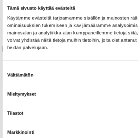
utveckla och sätt ord på din kompetens
Tämä sivusto käyttää evästeitä
pengar
samarbete och psykologisk trygghet
Käytämme evästeitä tarjoamamme sisällön ja mainosten räät
nätverk.
ominaisuuksien tukemiseen ja kävijämäärämme analysoimise
mainosalan ja analytiikka-alan kumppaneillemme tietoja si
Se också
voivat yhdistää näitä tietoja muihin tietoihin, joita olet antanut 
heidän palvelujaan.
Suostumuksen
Välttämätön
valinta
Mieltymykset
Tilastot
Vastuullisuus av-alalla
Työkalupakki
Markkinointi
Mikä on Avaus?