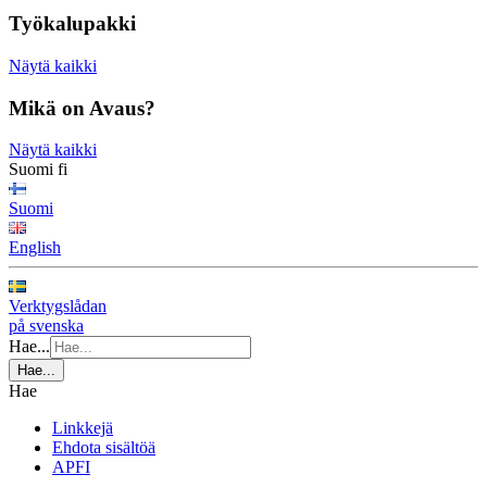
Työkalupakki
Näytä kaikki
Mikä on Avaus?
Näytä kaikki
Suomi
fi
Suomi
English
Verktygslådan
på svenska
Hae...
Hae...
Hae
Linkkejä
Ehdota sisältöä
APFI