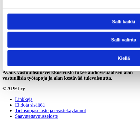
Salli kaikki
Salli valinta
Kiellä
Avaus-vastuullisuusverkkosivusto tukee audiovisuaalisen alan
vastuullisia työtapoja
ja alan kestävää tulevaisuutta.
© APFI ry
Linkkejä
Ehdota sisältöä
Tietosuojaseloste ja evästekäytännöt
Saavutettavuusseloste